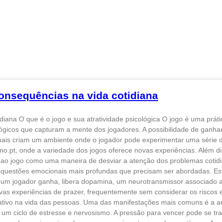
consequências na vida cotidiana
diana O que é o jogo e sua atratividade psicológica O jogo é uma prát
ógicos que capturam a mente dos jogadores. A possibilidade de ganhar
ais criam um ambiente onde o jogador pode experimentar uma série de
ino.pt, onde a variedade dos jogos oferece novas experiências. Além 
ao jogo como uma maneira de desviar a atenção dos problemas cotidi
questões emocionais mais profundas que precisam ser abordadas. Est
um jogador ganha, libera dopamina, um neurotransmissor associado ao
ovas experiências de prazer, frequentemente sem considerar os riscos
icativo na vida das pessoas. Uma das manifestações mais comuns é 
 um ciclo de estresse e nervosismo. A pressão para vencer pode se t