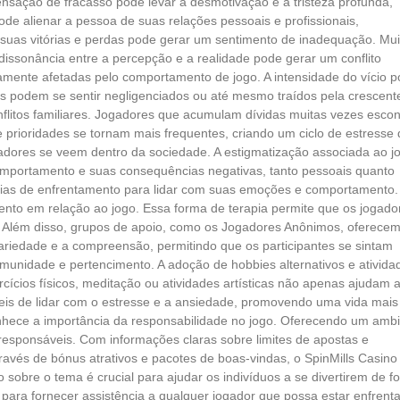
nsação de fracasso pode levar à desmotivação e à tristeza profunda,
de alienar a pessoa de suas relações pessoais e profissionais,
e suas vitórias e perdas pode gerar um sentimento de inadequação. Mui
issonância entre a percepção e a realidade pode gerar um conflito
ramente afetadas pelo comportamento de jogo. A intensidade do vício 
ares podem se sentir negligenciados ou até mesmo traídos pela crescent
nflitos familiares. Jogadores que acumulam dívidas muitas vezes esc
e prioridades se tornam mais frequentes, criando um ciclo de estresse
adores se veem dentro da sociedade. A estigmatização associada ao j
omportamento e suas consequências negativas, tanto pessoais quanto
gias de enfrentamento para lidar com suas emoções e comportamento.
nto em relação ao jogo. Essa forma de terapia permite que os jogado
o. Além disso, grupos de apoio, como os Jogadores Anônimos, oferece
riedade e a compreensão, permitindo que os participantes se sintam
unidade e pertencimento. A adoção de hobbies alternativos e ativida
cios físicos, meditação ou atividades artísticas não apenas ajudam 
eis de lidar com o estresse e a ansiedade, promovendo uma vida mais
econhece a importância da responsabilidade no jogo. Oferecendo um amb
responsáveis. Com informações claras sobre limites de apostas e
avés de bónus atrativos e pacotes de boas-vindas, o SpinMills Casino
sobre o tema é crucial para ajudar os indivíduos a se divertirem de f
 para fornecer assistência a qualquer jogador que possa estar enfrent