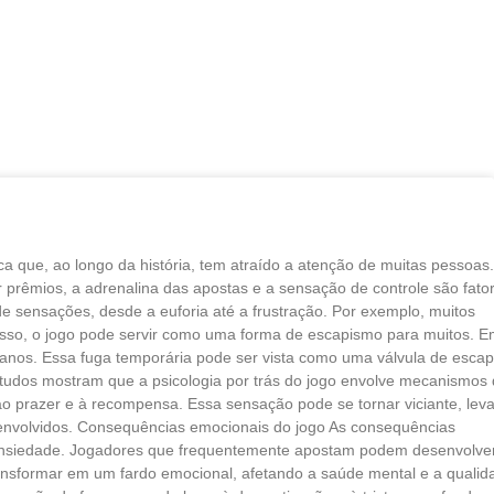
ica que, ao longo da história, tem atraído a atenção de muitas pessoas
 prêmios, a adrenalina das apostas e a sensação de controle são fato
 sensações, desde a euforia até a frustração. Por exemplo, muitos
disso, o jogo pode servir como uma forma de escapismo para muitos. 
anos. Essa fuga temporária pode ser vista como uma válvula de escap
udos mostram que a psicologia por trás do jogo envolve mecanismos
 prazer e à recompensa. Essa sensação pode se tornar viciante, lev
 envolvidos. Consequências emocionais do jogo As consequências
a ansiedade. Jogadores que frequentemente apostam podem desenvolve
ransformar em um fardo emocional, afetando a saúde mental e a qualid