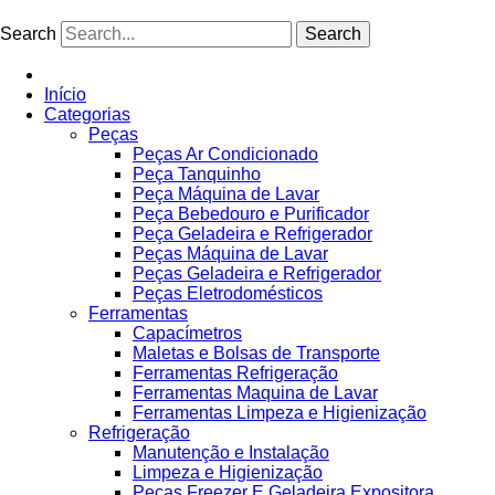
Ir
para
Search
Search
o
conteúdo
Início
Categorias
Peças
Peças Ar Condicionado
Peça Tanquinho
Peça Máquina de Lavar
Peça Bebedouro e Purificador
Peça Geladeira e Refrigerador
Peças Máquina de Lavar
Peças Geladeira e Refrigerador
Peças Eletrodomésticos
Ferramentas
Capacímetros
Maletas e Bolsas de Transporte
Ferramentas Refrigeração
Ferramentas Maquina de Lavar
Ferramentas Limpeza e Higienização
Refrigeração
Manutenção e Instalação
Limpeza e Higienização
Peças Freezer E Geladeira Expositora