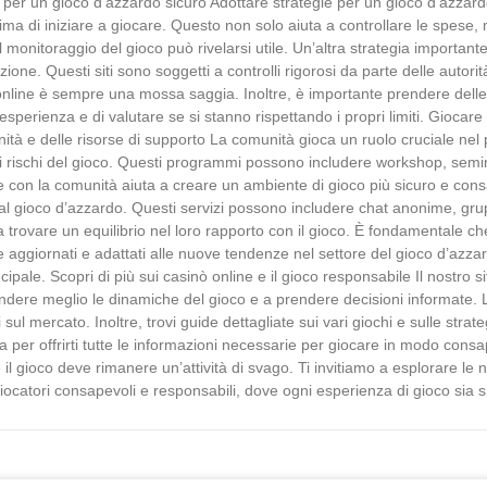
 per un gioco d’azzardo sicuro Adottare strategie per un gioco d’azzar
o prima di iniziare a giocare. Questo non solo aiuta a controllare le spes
 monitoraggio del gioco può rivelarsi utile. Un’altra strategia importante
zione. Questi siti sono soggetti a controlli rigorosi da parte delle autor
online è sempre una mossa saggia. Inoltre, è importante prendere delle
ll’esperienza e di valutare se si stanno rispettando i propri limiti. Gio
omunità e delle risorse di supporto La comunità gioca un ruolo cruciale n
 sui rischi del gioco. Questi programmi possono includere workshop, sem
 con la comunità aiuta a creare un ambiente di gioco più sicuro e consa
l gioco d’azzardo. Questi servizi possono includere chat anonime, grup
a trovare un equilibrio nel loro rapporto con il gioco. È fondamentale c
aggiornati e adattati alle nuove tendenze nel settore del gioco d’azza
incipale. Scopri di più sui casinò online e il gioco responsabile Il nostr
dere meglio le dinamiche del gioco e a prendere decisioni informate. La
ili sul mercato. Inoltre, trovi guide dettagliate sui vari giochi e sulle stra
 per offrirti tutte le informazioni necessarie per giocare in modo consa
l gioco deve rimanere un’attività di svago. Ti invitiamo a esplorare le no
catori consapevoli e responsabili, dove ogni esperienza di gioco sia si