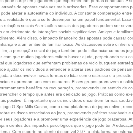
es pode surgir em jogadores que experimentam perdas contínuas. A se
as através de apostas cada vez mais arriscadas. Esse comportamento po
go pode afetar a autoestima do indivíduo. A constante comparação entr
as a realidade é que a sorte desempenha um papel fundamental. Essa d
nas relações sociais As relações sociais dos jogadores podem ser seve
go em detrimento de interações sociais significativas. Amigos e famili
imento. Além disso, o impacto financeiro das apostas pode causar co
nfiança e a um ambiente familiar tóxico. As discussões sobre dinheiro 
 fim, a percepção social do jogo também pode influenciar como os jog
faz com que muitos jogadores evitem buscar ajuda, perpetuando seu c
ntal que jogadores que enfrentam problemas de vício busquem estraté
de ajudar os indivíduos a entender e alterar seus padrões de pensame
ajuda a desenvolver novas formas de lidar com o estresse e a pressã
ncias e aprendam uns com os outros. Esses grupos promovem a solida
 extremamente benéfica na recuperação, promovendo um sentido de com
eencher o tempo que antes era dedicado ao jogo. Práticas como exercí
is positivo. É importante que os indivíduos encontrem formas saudáv
e no jogo O SpinMills Casino, como uma plataforma de jogos online, r
sobre os riscos associados ao jogo, promovendo práticas saudáveis e 
 seus jogadores e a promover uma experiência de jogo prazerosa. Atr
am cientes dos impactos psicológicos que o jogo pode ter. A educação 
lema. Com suporte ao cliente disponível 24/7, a plataforma se esforça