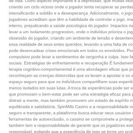
de vida. Outro aspecto importante é a depressão, que muitas vez
criando um ciclo vicioso onde o jogador tenta recuperar as perd
intensificando a solidão e a desesperança. Adicionalmente, o jo
jogadores acreditam que têm a habilidade de controlar o jogo, m
interno, prejudicando a saúde psicológica do jogador. Impactos 
levar a um isolamento progressivo, onde o indivíduo prioriza o jo
obsessão do jogador, criando um ambiente de tensão e desentend
essa realidade de seus entes queridos, levando a uma falta de co
pode desencadear crises emocionais em todos os envolvidos. Por
compulsivo pode levar a sentimentos de vergonha e culpa. Isso 
sociais. Estratégias de enfrentamento e recuperação É fundame
terapia cognitivo-comportamental é uma abordagem eficaz que po
reconheçam as crenças distorcidas que os levam a apostar e os 
espaço seguro para que os indivíduos compartilhem suas experiê
menos isolados em suas lutas. A troca de experiências pode ser
que promovam o bem-estar pode ser uma estratégia eficaz para pr
distrair a mente, mas também promovem um estado de espírito ma
equilibrada e satisfatória. SpinMills Casino e a responsabilidad
seguro e transparente, a plataforma busca educar seus usuários 
ferramentas de autoexclusão, o cassino se compromete a proteger
também tem a responsabilidade de garantir que os jogadores estej
responsável, evitando que a experiência de jogo se torne um prob