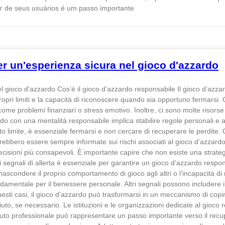
r de seus usuários é um passo importante
r un'esperienza sicura nel gioco d'azzardo
l gioco d'azzardo Cos’è il gioco d’azzardo responsabile Il gioco d’azz
 propri limiti e la capacità di riconoscere quando sia opportuno ferma
problemi finanziari o stress emotivo. Inoltre, ci sono molte risorse dispo
rdo con una mentalità responsabile implica stabilire regole personali e a
 limite, è essenziale fermarsi e non cercare di recuperare le perdite. Qu
ovrebbero essere sempre informate sui rischi associati al gioco d’azza
isioni più consapevoli. È importante capire che non esiste una strategi
i segnali di allerta è essenziale per garantire un gioco d’azzardo resp
nascondere il proprio comportamento di gioco agli altri o l’incapacità di 
entale per il benessere personale. Altri segnali possono includere il s
uesti casi, il gioco d’azzardo può trasformarsi in un meccanismo di cop
uto, se necessario. Le istituzioni e le organizzazioni dedicate al gioco
to professionale può rappresentare un passo importante verso il recup