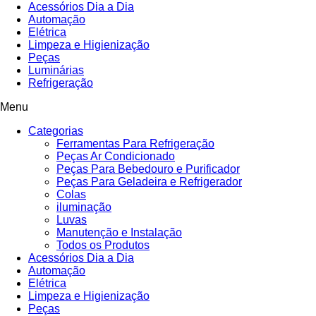
Acessórios Dia a Dia
Automação
Elétrica
Limpeza e Higienização
Peças
Luminárias
Refrigeração
Menu
Categorias
Ferramentas Para Refrigeração
Peças Ar Condicionado
Peças Para Bebedouro e Purificador
Peças Para Geladeira e Refrigerador
Colas
iluminação
Luvas
Manutenção e Instalação
Todos os Produtos
Acessórios Dia a Dia
Automação
Elétrica
Limpeza e Higienização
Peças