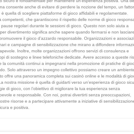
do sicuro è fondamentale per mantenere un’esperienza positiva. Una de
e, ma consente anche di evitare di perdere la nozione del tempo, un fatto
 è quella di scegliere piattaforme di gioco affidabili e regolamentate.
ità competenti, che garantiscono il rispetto delle norme di gioco responsa
 pause regolari durante le sessioni di gioco. Questo non solo aiuta a
care per divertimento significa anche sapere quando fermarsi e non lasciar
el promuovere il gioco d’azzardo responsabile. Organizzazioni e associaz
inari e campagne di sensibilizzazione che mirano a diffondere informazi
pevole. Inoltre, molte organizzazioni offrono servizi di consulenza e
pi di sostegno e linee telefoniche dedicate. Avere accesso a queste ri
he la comunità continui a impegnarsi nella promozione di pratiche di gio
rdo. Solo attraverso un impegno collettivo possiamo creare un ambiente
o sito offre una panoramica completa sui casinò online e le modalità di gio
 nostra missione è quella di guidarti verso un’esperienza di gioco sic
tegie di gioco, con l’obiettivo di migliorare la tua esperienza senza
pevole e responsabile. Con noi, potrai divertirti senza preoccupazioni,
stre risorse e a partecipare attivamente a iniziative di sensibilizzazion
cura e positiva.