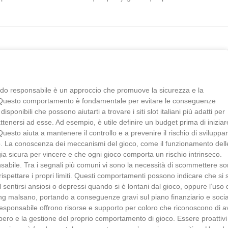
ardo responsabile è un approccio che promuove la sicurezza e la
rsi. Questo comportamento è fondamentale per evitare le conseguenze
nibili che possono aiutarti a trovare i siti slot italiani più adatti per
ttenersi ad esse. Ad esempio, è utile definire un budget prima di iniziar
esto aiuta a mantenere il controllo e a prevenire il rischio di sviluppa
rdo. La conoscenza dei meccanismi del gioco, come il funzionamento dell
a sicura per vincere e che ogni gioco comporta un rischio intrinseco.
onsabile. Tra i segnali più comuni vi sono la necessità di scommettere 
rispettare i propri limiti. Questi comportamenti possono indicare che si 
entirsi ansiosi o depressi quando si è lontani dal gioco, oppure l’uso 
ing malsano, portando a conseguenze gravi sul piano finanziario e socia
 responsabile offrono risorse e supporto per coloro che riconoscono di a
ero e la gestione del proprio comportamento di gioco. Essere proattivi