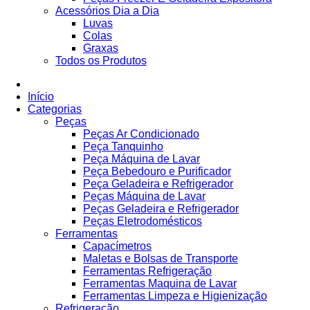
Acessórios Dia a Dia
Luvas
Colas
Graxas
Todos os Produtos
Início
Categorias
Peças
Peças Ar Condicionado
Peça Tanquinho
Peça Máquina de Lavar
Peça Bebedouro e Purificador
Peça Geladeira e Refrigerador
Peças Máquina de Lavar
Peças Geladeira e Refrigerador
Peças Eletrodomésticos
Ferramentas
Capacímetros
Maletas e Bolsas de Transporte
Ferramentas Refrigeração
Ferramentas Maquina de Lavar
Ferramentas Limpeza e Higienização
Refrigeração