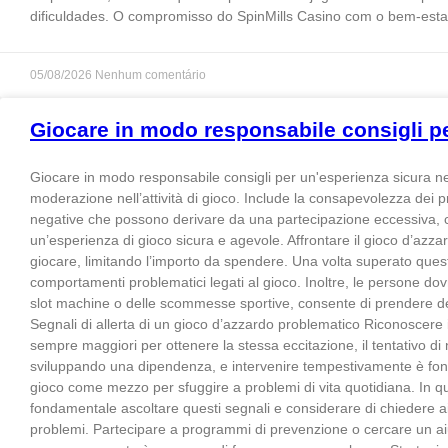
dificuldades. O compromisso do SpinMills Casino com o bem-esta
05/08/2026
Nenhum comentário
Giocare in modo responsabile consigli pe
Giocare in modo responsabile consigli per un'esperienza sicura ne
moderazione nell’attività di gioco. Include la consapevolezza dei
negative che possono derivare da una partecipazione eccessiva, come 
un’esperienza di gioco sicura e agevole. Affrontare il gioco d’azza
giocare, limitando l’importo da spendere. Una volta superato questo
comportamenti problematici legati al gioco. Inoltre, le persone d
slot machine o delle scommesse sportive, consente di prendere dec
Segnali di allerta di un gioco d’azzardo problematico Riconoscere 
sempre maggiori per ottenere la stessa eccitazione, il tentativo di 
sviluppando una dipendenza, e intervenire tempestivamente è fondam
gioco come mezzo per sfuggire a problemi di vita quotidiana. In q
fondamentale ascoltare questi segnali e considerare di chiedere ai
problemi. Partecipare a programmi di prevenzione o cercare un aiu