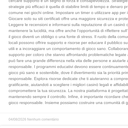
cercare supporto è un segno di forza e consapevolezza. Strategie
strategie più efficaci è quella di stabilire limiti di tempo e denar
comune nei giochi online. Impostare un timer o utilizzare app per il
Giocare solo su siti certificati offre una maggiore sicurezza e prote
Leggere le recensioni e informarsi sulla reputazione di un casinò 
mantenere la lucidità, ma offre anche l’opportunità di riflettere su
il gioco diventi un obbligo o una fonte di stress. Il ruolo della c
locali possono offrire supporto e risorse per educare il pubblico
utili e a incoraggiare un comportamento di gioco sano. Collaborare
supporto per coloro che stanno affrontando problematiche legate a
può fare una grande differenza nella vita delle persone e aiutarle 
responsabile. I programmi educativi devono essere continuamente 
gioco più sano e sostenibile, dove il divertimento sia la priorità pr
responsabile. Esplora risorse dedicate che ti aiuteranno a compren
gratificante, aiutandoti a scegliere i migliori casinò legali e affidab
compromettere la tua sicurezza. La nostra piattaforma è progettata
mantenendo sempre il controllo. Infine, è importante ricordare che i
gioco responsabile. Insieme possiamo costruire una comunità di gio
04/08/2026
Nenhum comentário