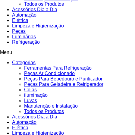
Todos os Produtos
Acessórios Dia a Dia
Automação
Elétrica
Limpeza e Higienização
Peças
Luminárias
Refrigeração
Menu
Categorias
Ferramentas Para Refrigeração
Peças Ar Condicionado
Peças Para Bebedouro e Purificador
Peças Para Geladeira e Refrigerador
Colas
iluminação
Luvas
Manutenção e Instalação
Todos os Produtos
Acessórios Dia a Dia
Automação
Elétrica
Limpeza e Higienização