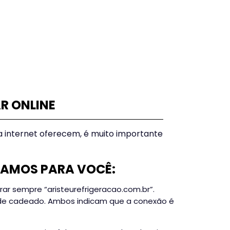
R ONLINE
 internet oferecem, é muito importante
RAMOS PARA VOCÊ:
trar sempre “aristeurefrigeracao.com.br”.
one de cadeado. Ambos indicam que a conexão é