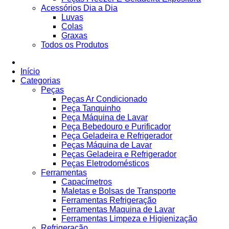
Acessórios Dia a Dia
Luvas
Colas
Graxas
Todos os Produtos
Início
Categorias
Peças
Peças Ar Condicionado
Peça Tanquinho
Peça Máquina de Lavar
Peça Bebedouro e Purificador
Peça Geladeira e Refrigerador
Peças Máquina de Lavar
Peças Geladeira e Refrigerador
Peças Eletrodomésticos
Ferramentas
Capacímetros
Maletas e Bolsas de Transporte
Ferramentas Refrigeração
Ferramentas Maquina de Lavar
Ferramentas Limpeza e Higienização
Refrigeração