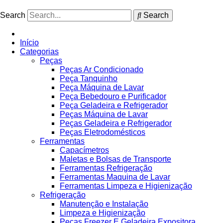
Ir
para
Search
Search
o
conteúdo
Início
Categorias
Peças
Peças Ar Condicionado
Peça Tanquinho
Peça Máquina de Lavar
Peça Bebedouro e Purificador
Peça Geladeira e Refrigerador
Peças Máquina de Lavar
Peças Geladeira e Refrigerador
Peças Eletrodomésticos
Ferramentas
Capacímetros
Maletas e Bolsas de Transporte
Ferramentas Refrigeração
Ferramentas Maquina de Lavar
Ferramentas Limpeza e Higienização
Refrigeração
Manutenção e Instalação
Limpeza e Higienização
Peças Freezer E Geladeira Expositora