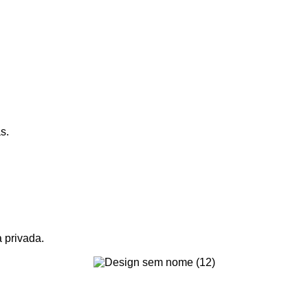
s.
 privada.