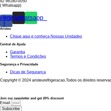
92 98180-0050
( Whatsapp)
ebook-
Instagram
Whatsapp
f
Aristeu
Clique aqui e conheça Nossas Unidades
Central de Ajuda
Garantia
Termos e Condições
Segurança e Privacidade
Dicas de Segurança
Copyright © 2024 aristeurefrigeracao,Todos os direitos reserva
Join our newsletter and get 20% discount
Email
Subscribe