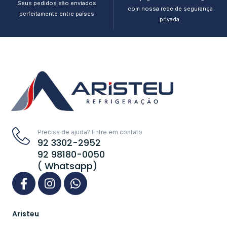
Seus pedidos são enviados
com nossa rede de segurança
perfeitamente entre países
privada.
Precisa de ajuda? Entre em contato
92 3302-2952
92 98180-0050
( Whatsapp)
Aristeu