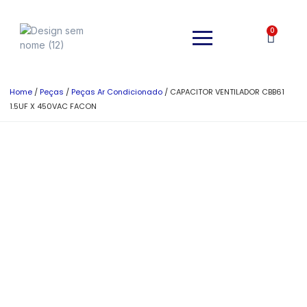
0
Home
/
Peças
/
Peças Ar Condicionado
/ CAPACITOR VENTILADOR CBB61
1.5UF X 450VAC FACON