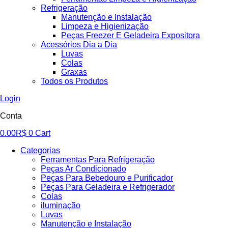
Refrigeração
Manutenção e Instalação
Limpeza e Higienização
Peças Freezer E Geladeira Expositora
Acessórios Dia a Dia
Luvas
Colas
Graxas
Todos os Produtos
Login
Conta
0.00
R$
0
Cart
Categorias
Ferramentas Para Refrigeração
Peças Ar Condicionado
Peças Para Bebedouro e Purificador
Peças Para Geladeira e Refrigerador
Colas
iluminação
Luvas
Manutenção e Instalação