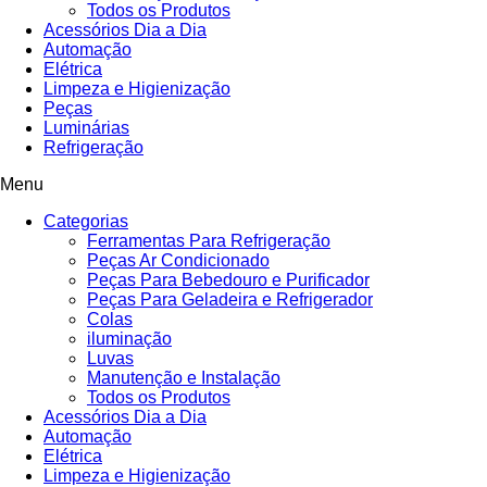
Todos os Produtos
Acessórios Dia a Dia
Automação
Elétrica
Limpeza e Higienização
Peças
Luminárias
Refrigeração
Menu
Categorias
Ferramentas Para Refrigeração
Peças Ar Condicionado
Peças Para Bebedouro e Purificador
Peças Para Geladeira e Refrigerador
Colas
iluminação
Luvas
Manutenção e Instalação
Todos os Produtos
Acessórios Dia a Dia
Automação
Elétrica
Limpeza e Higienização