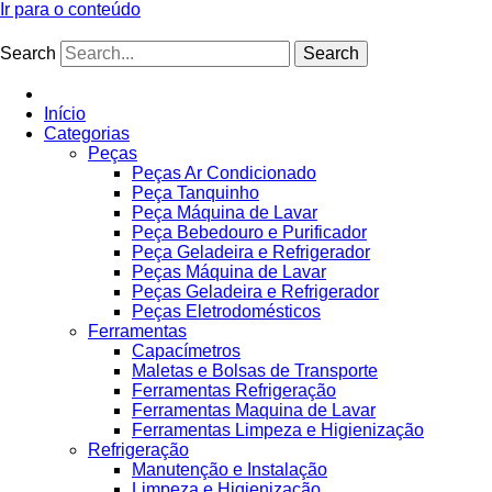
Ir para o conteúdo
Search
Search
Início
Categorias
Peças
Peças Ar Condicionado
Peça Tanquinho
Peça Máquina de Lavar
Peça Bebedouro e Purificador
Peça Geladeira e Refrigerador
Peças Máquina de Lavar
Peças Geladeira e Refrigerador
Peças Eletrodomésticos
Ferramentas
Capacímetros
Maletas e Bolsas de Transporte
Ferramentas Refrigeração
Ferramentas Maquina de Lavar
Ferramentas Limpeza e Higienização
Refrigeração
Manutenção e Instalação
Limpeza e Higienização