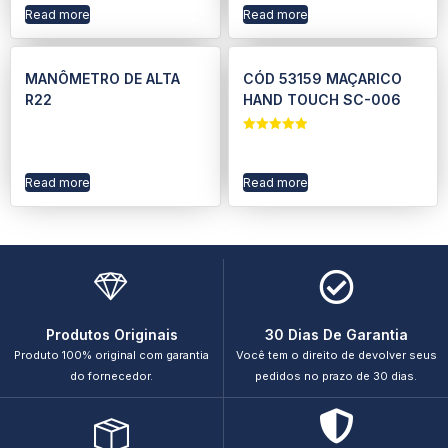
Read more
Read more
MANÔMETRO DE ALTA
CÓD 53159 MAÇARICO
R22
HAND TOUCH SC-006
Rated
5.00
out of 5
Read more
Read more
Produtos Originais
30 Dias De Garantia
Produto 100% original com garantia
Você tem o direito de devolver seus
do fornecedor.
pedidos no prazo de 30 dias.