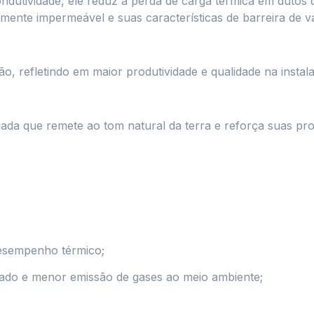
ndutividade, ele reduz a perda de carga térmica em dutos 
almente impermeável e suas características de barreira de
o, refletindo em maior produtividade e qualidade na instal
ada que remete ao tom natural da terra e reforça suas pro
esempenho térmico;
lado e menor emissão de gases ao meio ambiente;