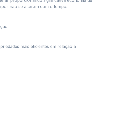
de ar proporcionando significativa economia de
 vapor não se alteram com o tempo.
ação.
priedades mais eficientes em relação à