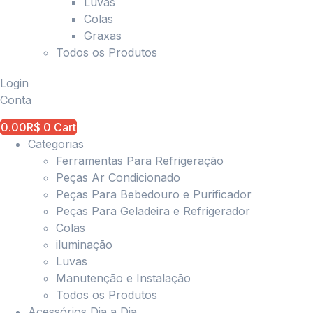
Luvas
Colas
Graxas
Todos os Produtos
Login
Conta
0.00
R$
0
Cart
Categorias
Ferramentas Para Refrigeração
Peças Ar Condicionado
Peças Para Bebedouro e Purificador
Peças Para Geladeira e Refrigerador
Colas
iluminação
Luvas
Manutenção e Instalação
Todos os Produtos
Acessórios Dia a Dia