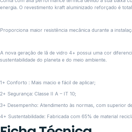
Conta com alta performance térmica devido à sua baixa co
energia. O revestimento kraft aluminizado reforçado é tot
Proporciona maior resistência mecânica durante a instalaçã
A nova geração de lã de vidro 4+ possui uma cor diferenci
sustentabilidade do planeta e do meio ambiente.
1+ Conforto : Mais macio e fácil de aplicar;
2+ Segurança: Classe II A – IT 10;
3+ Desempenho: Atendimento às normas, com superior d
4+ Sustentabilidade: Fabricada com 65% de material recic
Ficha Técnica