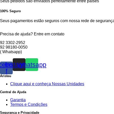
Seus pedidos são enviados perfeitamente entre países
100% Seguro
Seus pagamentos estão seguros com nossa rede de segurança
Precisa de ajuda? Entre em contato
92 3302-2952
92 98180-0050
( Whatsapp)
cebook-
Instagram
Whatsapp
f
Aristeu
Clique aqui e conheça Nossas Unidades
Central de Ajuda
Garantia
Termos e Condições
Segurança e Privacidade