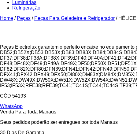
Luminárias
Refrigeração
Home
/
Peças
/
Peças Para Geladeira e Refrigerador
/ HÉLIC
Peças Electrolux garantem o perfeito encaixe no equipamento 
DB52;DB52X;DB53;DB53X;DB83;DB83X;DB84;DB84S;DB84
DF37;DF38;DF38A;DF38X;DF39;DF40;DF40A;DF41;DF42;DF
DF48;DF48X;DF49;DF49A;DF49X;DF50;DF50X;DF51;DF51X
DF82;DF82X;DFI80;DFN39;DFN41;DFN42;DFN49;DFN50;
DFX41;DFX42;DFX49;DFX50;DI80X;DM83X;DM84X;DM85X
DW48X;DW49X;DW50X;DW51X;DW52X;DW54X;DWN51;DWX50;D
IF53;IF53X;RFE38;RFE39;TC41;TC41S;TC44;TC44S;TF39;TF39
CÓD 54193
WhatsApp
Venda Para Toda Manaus
Seus pedidos poderão ser entregues por toda Manaus
30 Dias De Garantia