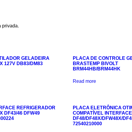
 privada.
TILADOR GELADEIRA
PLACA DE CONTROLE G
 127V DB83/DM83
BRASTEMP BIVOLT
BRM44HB/BRM44HK
Read more
ERFACE REFRIGERADOR
PLACA ELETRÔNICA OTI
 DF43/46 DFW49
COMPATÍVEL INTERFACE
800224
DF48/DF48X/DFW48X/DF4
72540210000