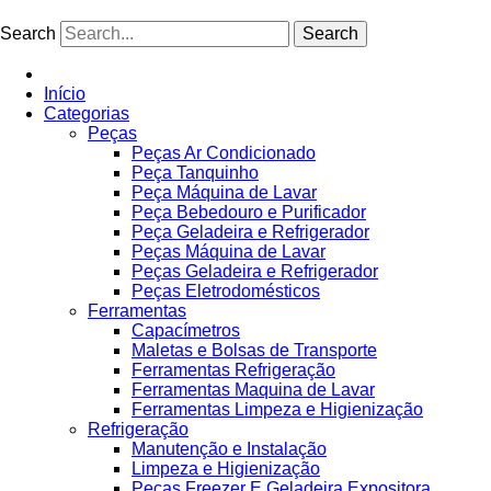
Ir
para
Search
Search
o
conteúdo
Início
Categorias
Peças
Peças Ar Condicionado
Peça Tanquinho
Peça Máquina de Lavar
Peça Bebedouro e Purificador
Peça Geladeira e Refrigerador
Peças Máquina de Lavar
Peças Geladeira e Refrigerador
Peças Eletrodomésticos
Ferramentas
Capacímetros
Maletas e Bolsas de Transporte
Ferramentas Refrigeração
Ferramentas Maquina de Lavar
Ferramentas Limpeza e Higienização
Refrigeração
Manutenção e Instalação
Limpeza e Higienização
Peças Freezer E Geladeira Expositora