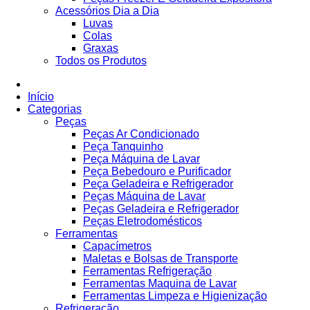
Acessórios Dia a Dia
Luvas
Colas
Graxas
Todos os Produtos
Início
Categorias
Peças
Peças Ar Condicionado
Peça Tanquinho
Peça Máquina de Lavar
Peça Bebedouro e Purificador
Peça Geladeira e Refrigerador
Peças Máquina de Lavar
Peças Geladeira e Refrigerador
Peças Eletrodomésticos
Ferramentas
Capacímetros
Maletas e Bolsas de Transporte
Ferramentas Refrigeração
Ferramentas Maquina de Lavar
Ferramentas Limpeza e Higienização
Refrigeração