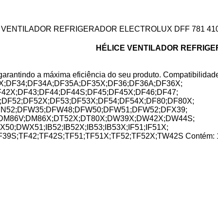
E VENTILADOR REFRIGERADOR ELECTROLUX DFF 781 41
HÉLICE VENTILADOR REFRIGE
garantindo a máxima eficiência do seu produto. Compatibilidad
X;DF34;DF34A;DF35A;DF35X;DF36;DF36A;DF36X;
42X;DF43;DF44;DF44S;DF45;DF45X;DF46;DF47;
;DF52;DF52X;DF53;DF53X;DF54;DF54X;DF80;DF80X;
DFN52;DFW35;DFW48;DFW50;DFW51;DFW52;DFX39;
;DM86V;DM86X;DT52X;DT80X;DW39X;DW42X;DW44S;
WX51;IB52;IB52X;IB53;IB53X;IF51;IF51X;
S;TF42;TF42S;TF51;TF51X;TF52;TF52X;TW42S Contém: 1x Hél