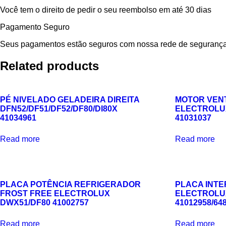
Você tem o direito de pedir o seu reembolso em até 30 dias
Pagamento Seguro
Seus pagamentos estão seguros com nossa rede de segurança
Related products
PÉ NIVELADO GELADEIRA DIREITA
MOTOR VEN
DFN52/DF51/DF52/DF80/DI80X
ELECTROLUX
41034961
41031037
Read more
Read more
PLACA POTÊNCIA REFRIGERADOR
PLACA INT
FROST FREE ELECTROLUX
ELECTROLUX
DWX51/DF80 41002757
41012958/64
Read more
Read more