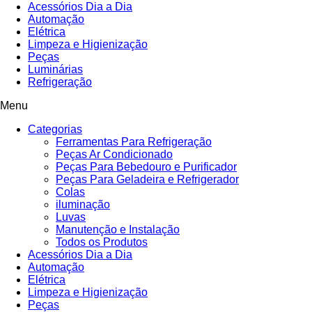
Acessórios Dia a Dia
Automação
Elétrica
Limpeza e Higienização
Peças
Luminárias
Refrigeração
Menu
Categorias
Ferramentas Para Refrigeração
Peças Ar Condicionado
Peças Para Bebedouro e Purificador
Peças Para Geladeira e Refrigerador
Colas
iluminação
Luvas
Manutenção e Instalação
Todos os Produtos
Acessórios Dia a Dia
Automação
Elétrica
Limpeza e Higienização
Peças