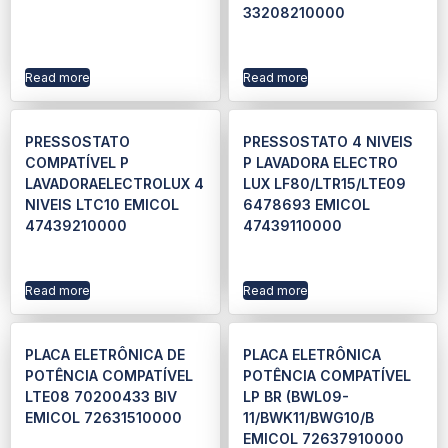
33208210000
Read more
Read more
PRESSOSTATO
PRESSOSTATO 4 NIVEIS
COMPATÍVEL P
P LAVADORA ELECTRO
LAVADORAELECTROLUX 4
LUX LF80/LTR15/LTE09
NIVEIS LTC10 EMICOL
6478693 EMICOL
47439210000
47439110000
Read more
Read more
PLACA ELETRÔNICA DE
PLACA ELETRÔNICA
POTÊNCIA COMPATÍVEL
POTÊNCIA COMPATÍVEL
LTE08 70200433 BIV
LP BR (BWL09-
EMICOL 72631510000
11/BWK11/BWG10/B
EMICOL 72637910000