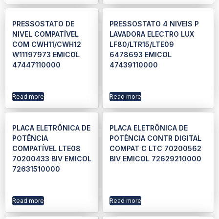
PRESSOSTATO DE
PRESSOSTATO 4 NIVEIS P
NIVEL COMPATÍVEL
LAVADORA ELECTRO LUX
COM CWH11/CWH12
LF80/LTR15/LTE09
W11197973 EMICOL
6478693 EMICOL
47447110000
47439110000
Read more
Read more
PLACA ELETRÔNICA DE
PLACA ELETRÔNICA DE
POTÊNCIA
POTÊNCIA CONTR DIGITAL
COMPATÍVEL LTE08
COMPAT C LTC 70200562
70200433 BIV EMICOL
BIV EMICOL 72629210000
72631510000
Read more
Read more