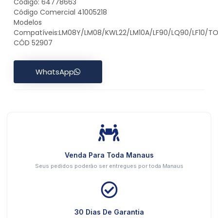
Código: 64778663
Código Comercial 41005218
Modelos
Compatíveis:LM08Y/LM08/KWL22/LM10A/LF90/LQ90/LF10/TO
CÓD 52907
WhatsApp
Venda Para Toda Manaus
Seus pedidos poderão ser entregues por toda Manaus
30 Dias De Garantia