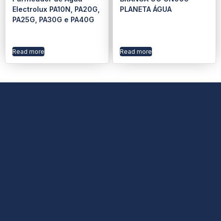
Electrolux PA10N, PA20G,
PLANETA ÁGUA
PA25G, PA30G e PA40G
Read more
Read more