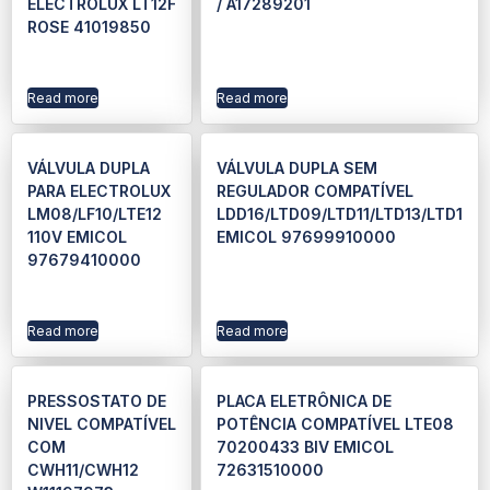
ELECTROLUX LT12F
/ A17289201
ROSE 41019850
Read more
Read more
VÁLVULA DUPLA
VÁLVULA DUPLA SEM
PARA ELECTROLUX
REGULADOR COMPATÍVEL
LM08/LF10/LTE12
LDD16/LTD09/LTD11/LTD13/LTD1
110V EMICOL
EMICOL 97699910000
97679410000
Read more
Read more
PRESSOSTATO DE
PLACA ELETRÔNICA DE
NIVEL COMPATÍVEL
POTÊNCIA COMPATÍVEL LTE08
COM
70200433 BIV EMICOL
CWH11/CWH12
72631510000