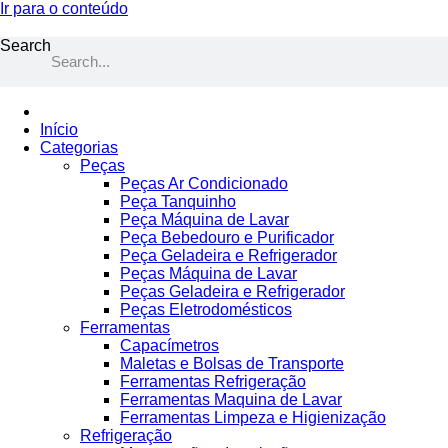
Ir para o conteúdo
Search
Início
Categorias
Peças
Peças Ar Condicionado
Peça Tanquinho
Peça Máquina de Lavar
Peça Bebedouro e Purificador
Peça Geladeira e Refrigerador
Peças Máquina de Lavar
Peças Geladeira e Refrigerador
Peças Eletrodomésticos
Ferramentas
Capacímetros
Maletas e Bolsas de Transporte
Ferramentas Refrigeração
Ferramentas Maquina de Lavar
Ferramentas Limpeza e Higienização
Refrigeração