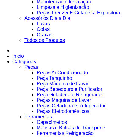
Manutenção e Instalação
Limpeza e Higienização
Peças Freezer E Geladeira Expositora
Acessórios Dia a Dia
Luvas
Colas
Graxas
Todos os Produtos
Início
Categorias
Peças
Peças Ar Condicionado
Peça Tanquinho
Peça Máquina de Lavar
Peça Bebedouro e Purificador
Peça Geladeira e Refrigerador
Peças Máquina de Lavar
Peças Geladeira e Refrigerador
Peças Eletrodomésticos
Ferramentas
Capacímetros
Maletas e Bolsas de Transporte
Ferramentas Refrigeração