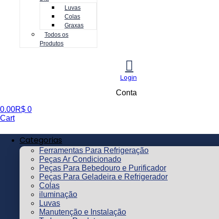
Luvas
Colas
Graxas
Todos os
Produtos
Login
Conta
0.00
R$
0
Cart
Categorias
Ferramentas Para Refrigeração
Peças Ar Condicionado
Peças Para Bebedouro e Purificador
Peças Para Geladeira e Refrigerador
Colas
iluminação
Luvas
Manutenção e Instalação