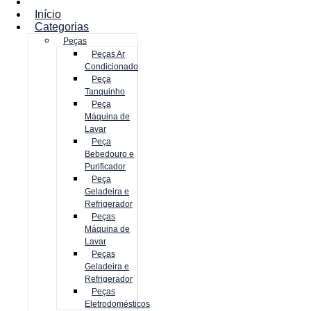
Início
Categorias
Peças
Peças Ar
Condicionado
Peça
Tanquinho
Peça
Máquina de
Lavar
Peça
Bebedouro e
Purificador
Peça
Geladeira e
Refrigerador
Peças
Máquina de
Lavar
Peças
Geladeira e
Refrigerador
Peças
Eletrodomésticos