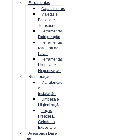
Ferramentas
Capacímetros
Maletas e
Bolsas de
Transporte
Ferramentas
Refrigeração
Ferramentas
Maquina de
Lavar
Ferramentas
Limpeza e
Higienização
Refrigeração
Manutenção
e
Instalação
Limpeza e
Higienização
Peças
Freezer E
Geladeira
Expositora
Acessórios Dia a
Dia