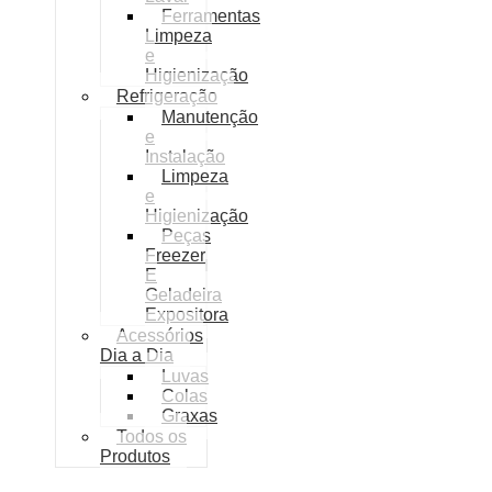
Ferramentas
Limpeza
e
Higienização
Refrigeração
Manutenção
e
Instalação
Limpeza
e
Higienização
Peças
Freezer
E
Geladeira
Expositora
Acessórios
Dia a Dia
Luvas
Colas
Graxas
Todos os
Produtos