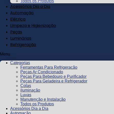
Todos os Produtos
Acessórios Dia a Dia
Automação
Elétrica
Limpeza e Higienização
Peças
Luminárias
Refrigeração
Menu
Categorias
Ferramentas Para Refrigeração
Peças Ar Condicionado
Peças Para Bebedouro e Purificador
Peças Para Geladeira e Refrigerador
Colas
iluminação
Luvas
Manutenção e Instalação
Todos os Produtos
Acessórios Dia a Dia
Automação