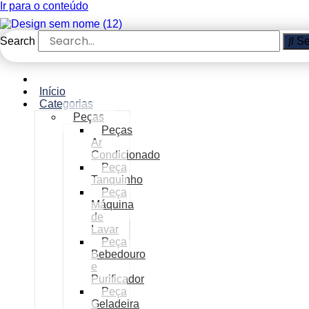
Ir para o conteúdo
Search
Se
Início
Categorias
Peças
Peças
Ar
Condicionado
Peça
Tanquinho
Peça
Máquina
de
Lavar
Peça
Bebedouro
e
Purificador
Peça
Geladeira