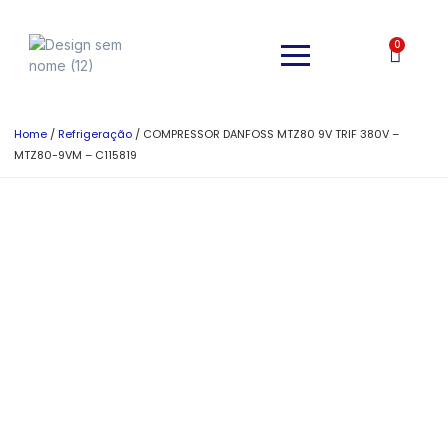
0
Home
/
Refrigeração
/ COMPRESSOR DANFOSS MTZ80 9V TRIF 380V –
MTZ80-9VM – C115819