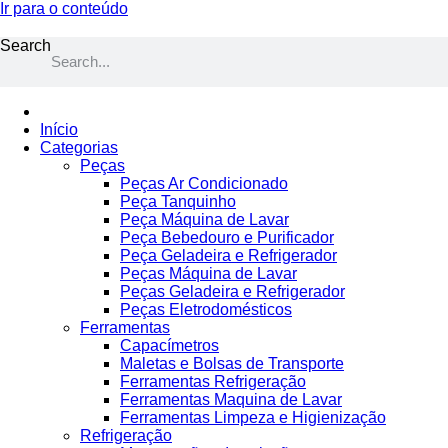
Ir para o conteúdo
Search
Início
Categorias
Peças
Peças Ar Condicionado
Peça Tanquinho
Peça Máquina de Lavar
Peça Bebedouro e Purificador
Peça Geladeira e Refrigerador
Peças Máquina de Lavar
Peças Geladeira e Refrigerador
Peças Eletrodomésticos
Ferramentas
Capacímetros
Maletas e Bolsas de Transporte
Ferramentas Refrigeração
Ferramentas Maquina de Lavar
Ferramentas Limpeza e Higienização
Refrigeração