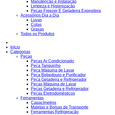
Manutenção e Instalação
Limpeza e Higienização
Peças Freezer E Geladeira Expositora
Acessórios Dia a Dia
Luvas
Colas
Graxas
Todos os Produtos
Início
Categorias
Peças
Peças Ar Condicionado
Peça Tanquinho
Peça Máquina de Lavar
Peça Bebedouro e Purificador
Peça Geladeira e Refrigerador
Peças Máquina de Lavar
Peças Geladeira e Refrigerador
Peças Eletrodomésticos
Ferramentas
Capacímetros
Maletas e Bolsas de Transporte
Ferramentas Refrigeração