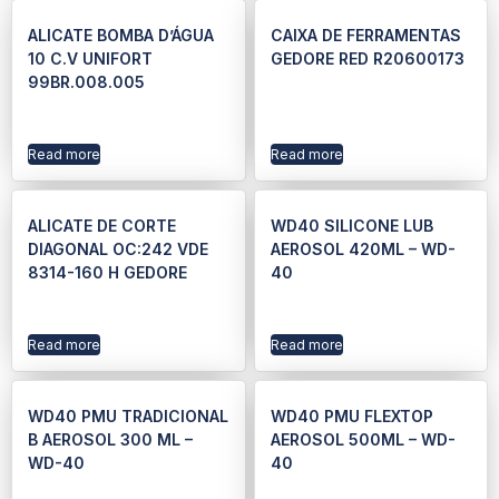
ALICATE BOMBA D’ÁGUA
CAIXA DE FERRAMENTAS
10 C.V UNIFORT
GEDORE RED R20600173
99BR.008.005
Read more
Read more
ALICATE DE CORTE
WD40 SILICONE LUB
DIAGONAL OC:242 VDE
AEROSOL 420ML – WD-
8314-160 H GEDORE
40
Read more
Read more
WD40 PMU TRADICIONAL
WD40 PMU FLEXTOP
B AEROSOL 300 ML –
AEROSOL 500ML – WD-
WD-40
40