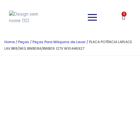
0
Home
/
Peças
/
Peças Para Máquina de Lavar
/ PLACA POTÊNCIA LAPLACE
LAV BR8/9KG BWB08A/BWB09 127V W10446927