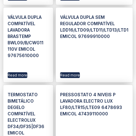
VÁLVULA DUPLA
VÁLVULA DUPLA SEM
COMPATÍVEL
REGULADOR COMPATÍVEL
LAVADORA
LDD16/LTD09/LTD11/LTD13/LTD1
BRASTEMP
EMICOL 97699910000
BWL09/B/CWG11
110V EMICOL
97675610000
Read more
Read more
TERMOSTATO
PRESSOSTATO 4 NIVEIS P
BIMETÁLICO
LAVADORA ELECTRO LUX
DEGELO
LF80/LTR15/LTE09 6478693
COMPATÍVEL
EMICOL 47439110000
ELECTROLUX
DF34/DF35|DF36
EMICOL