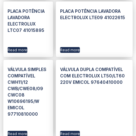
PLACA POTÊNCIA
PLACA POTÊNCIA LAVADORA
LAVADORA
ELECTROLUX LTE09 41022615
ELECTROLUX
LTC07 41015895
Read more
Read more
VÁLVULA SIMPLES
VÁLVULA DUPLA COMPATÍVEL
COMPATÍVEL
COM ELECTROLUX LT50/LT60
CWH11/12
220V EMICOL 97640410000
CWB/CWE08/09
CWC08
W10696195/W
EMICOL
97710810000
Read more
Read more