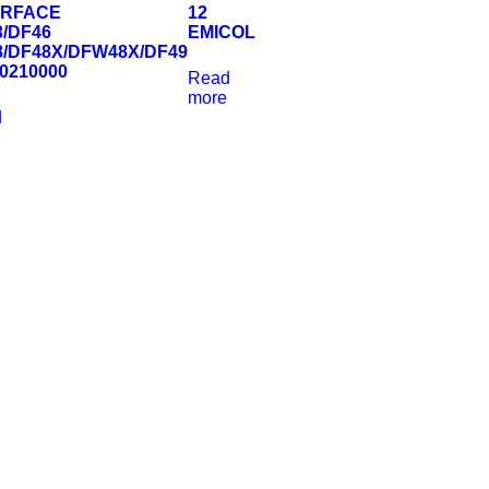
ERFACE
12
3/DF46
EMICOL
8/DF48X/DFW48X/DF49
0210000
Read
more
d