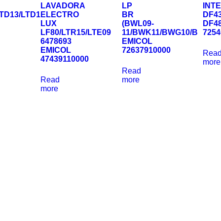
LAVADORA
LP
INT
LTD13/LTD1
ELECTRO
BR
DF4
LUX
(BWL09-
DF4
LF80/LTR15/LTE09
11/BWK11/BWG10/B
7254
6478693
EMICOL
EMICOL
72637910000
Rea
47439110000
more
Read
Read
more
more