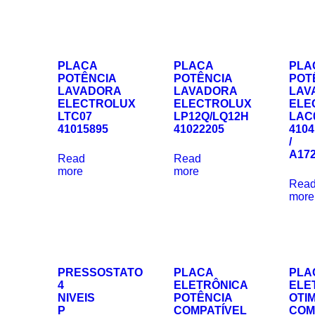
PLACA
PLACA
PLA
POTÊNCIA
POTÊNCIA
POT
LAVADORA
LAVADORA
LAV
ELECTROLUX
ELECTROLUX
ELE
LTC07
LP12Q/LQ12H
LAC
41015895
41022205
4104
/
A17
Read
Read
more
more
Rea
more
PRESSOSTATO
PLACA
PLA
4
ELETRÔNICA
ELE
NIVEIS
POTÊNCIA
OTI
P
COMPATÍVEL
COM