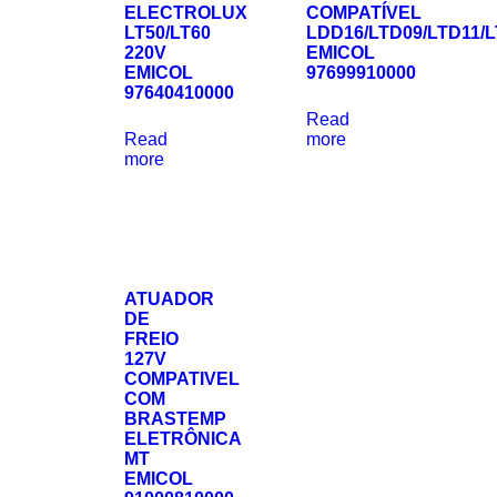
ELECTROLUX
COMPATÍVEL
LT50/LT60
LDD16/LTD09/LTD11/
220V
EMICOL
EMICOL
97699910000
97640410000
Read
Read
more
more
ATUADOR
DE
FREIO
127V
COMPATIVEL
COM
BRASTEMP
ELETRÔNICA
MT
EMICOL