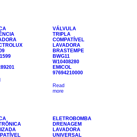
CA
VÁLVULA
ÊNCIA
TRIPLA
ADORA
COMPATÍVEL
CTROLUX
LAVADORA
09
BRASTEMPE
1599
BWG11
W10408280
289201
EMICOL
97694210000
d
Read
more
CA
ELETROBOMBA
TRÔNICA
DRENAGEM
MIZADA
LAVADORA
PATÍVEL
UNIVERSAL