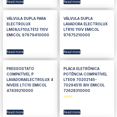
Read more
Read more
VÁLVULA DUPLA PARA
VÁLVULA DUPLA
ELECTROLUX
LAVADORA ELECTROLUX
LM08/LF10/LTE12 110V
LTR10 110V EMICOL
EMICOL 97679410000
97675210000
Read more
Read more
PRESSOSTATO
PLACA ELETRÔNICA
COMPATÍVEL P
POTÊNCIA COMPATÍVEL
LAVADORAELECTROLUX 4
LTE09 70202145-
NIVEIS LTC10 EMICOL
70294515 BIV EMICOL
47439210000
72628310000
Rated
5.00
out of 5
Read more
Read more