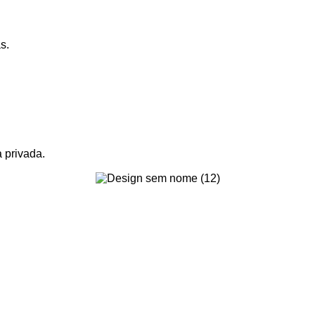
s.
 privada.