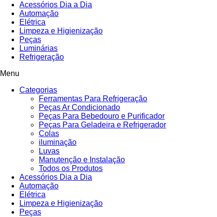
Acessórios Dia a Dia
Automação
Elétrica
Limpeza e Higienização
Peças
Luminárias
Refrigeração
Menu
Categorias
Ferramentas Para Refrigeração
Peças Ar Condicionado
Peças Para Bebedouro e Purificador
Peças Para Geladeira e Refrigerador
Colas
iluminação
Luvas
Manutenção e Instalação
Todos os Produtos
Acessórios Dia a Dia
Automação
Elétrica
Limpeza e Higienização
Peças