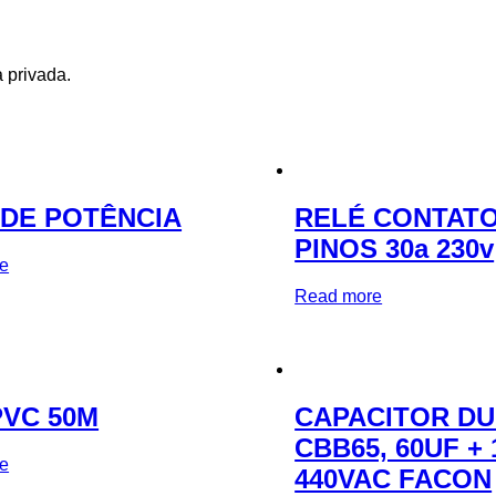
 privada.
 DE POTÊNCIA
RELÉ CONTATOR
PINOS 30a 230v
e
Read more
PVC 50M
CAPACITOR D
CBB65, 60UF + 
e
440VAC FACON