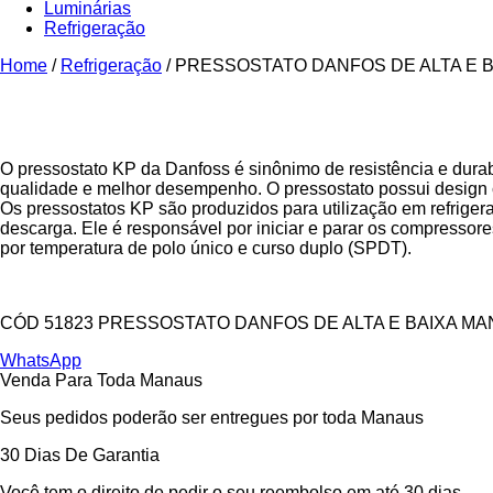
Luminárias
Refrigeração
Home
/
Refrigeração
/ PRESSOSTATO DANFOS DE ALTA E B
O pressostato KP da Danfoss é sinônimo de resistência e dura
qualidade e melhor desempenho. O pressostato possui design c
Os pressostatos KP são produzidos para utilização em refriger
descarga. Ele é responsável por iniciar e parar os compresso
por temperatura de polo único e curso duplo (SPDT).
CÓD 51823 PRESSOSTATO DANFOS DE ALTA E BAIXA MAN
WhatsApp
Venda Para Toda Manaus
Seus pedidos poderão ser entregues por toda Manaus
30 Dias De Garantia
Você tem o direito de pedir o seu reembolso em até 30 dias