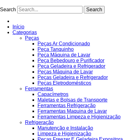
Ir
para
Search
Search
o
conteúdo
Início
Categorias
Peças
Peças Ar Condicionado
Peça Tanquinho
Peça Máquina de Lavar
Peça Bebedouro e Purificador
Peça Geladeira e Refrigerador
Peças Máquina de Lavar
Peças Geladeira e Refrigerador
Peças Eletrodomésticos
Ferramentas
Capacímetros
Maletas e Bolsas de Transporte
Ferramentas Refrigeração
Ferramentas Maquina de Lavar
Ferramentas Limpeza e Higienização
Refrigeração
Manutenção e Instalação
Limpeza e Higienização
Peças Freezer E Geladeira Expositora