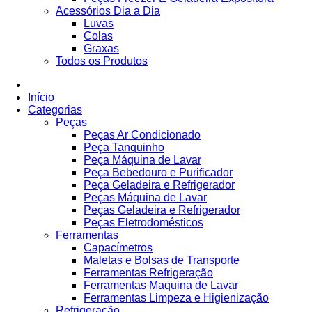
Acessórios Dia a Dia
Luvas
Colas
Graxas
Todos os Produtos
Início
Categorias
Peças
Peças Ar Condicionado
Peça Tanquinho
Peça Máquina de Lavar
Peça Bebedouro e Purificador
Peça Geladeira e Refrigerador
Peças Máquina de Lavar
Peças Geladeira e Refrigerador
Peças Eletrodomésticos
Ferramentas
Capacímetros
Maletas e Bolsas de Transporte
Ferramentas Refrigeração
Ferramentas Maquina de Lavar
Ferramentas Limpeza e Higienização
Refrigeração