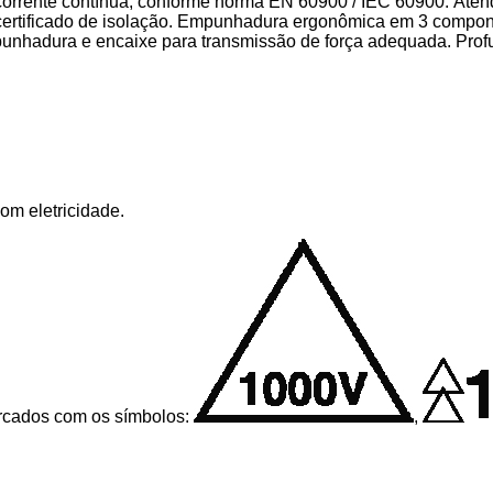
corrente contínua, conforme norma EN 60900 / IEC 60900. At
 certificado de isolação. Empunhadura ergonômica em 3 compon
mpunhadura e encaixe para transmissão de força adequada. Prof
om eletricidade.
arcados com os símbolos:
,