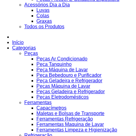
Acessórios Dia a Dia
Luvas
Colas
Graxas
Todos os Produtos
Início
Categorias
Peças
Peças Ar Condicionado
Peça Tanquinho
Peça Máquina de Lavar
Peça Bebedouro e Purificador
Peça Geladeira e Refrigerador
Peças Máquina de Lavar
Peças Geladeira e Refrigerador
Peças Eletrodomésticos
Ferramentas
Capacímetros
Maletas e Bolsas de Transporte
Ferramentas Refrigeração
Ferramentas Maquina de Lavar
Ferramentas Limpeza e Higienização
Refrigeração