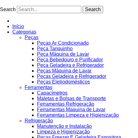
Ir
para
Search
Search
o
conteúdo
Início
Categorias
Peças
Peças Ar Condicionado
Peça Tanquinho
Peça Máquina de Lavar
Peça Bebedouro e Purificador
Peça Geladeira e Refrigerador
Peças Máquina de Lavar
Peças Geladeira e Refrigerador
Peças Eletrodomésticos
Ferramentas
Capacímetros
Maletas e Bolsas de Transporte
Ferramentas Refrigeração
Ferramentas Maquina de Lavar
Ferramentas Limpeza e Higienização
Refrigeração
Manutenção e Instalação
Limpeza e Higienização
Peças Freezer E Geladeira Expositora