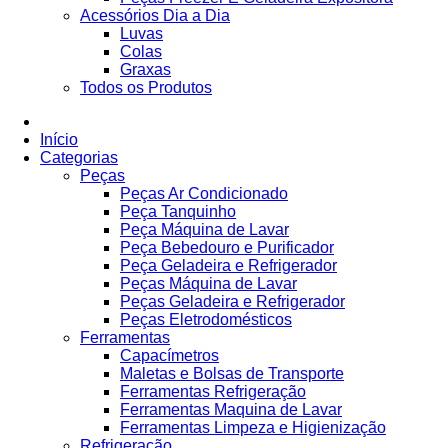
Acessórios Dia a Dia
Luvas
Colas
Graxas
Todos os Produtos
Início
Categorias
Peças
Peças Ar Condicionado
Peça Tanquinho
Peça Máquina de Lavar
Peça Bebedouro e Purificador
Peça Geladeira e Refrigerador
Peças Máquina de Lavar
Peças Geladeira e Refrigerador
Peças Eletrodomésticos
Ferramentas
Capacímetros
Maletas e Bolsas de Transporte
Ferramentas Refrigeração
Ferramentas Maquina de Lavar
Ferramentas Limpeza e Higienização
Refrigeração