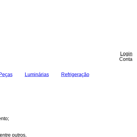
Login
Conta
Peças
Luminárias
Refrigeração
nto;
entre outros.