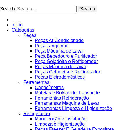
Ir
para
Search
Search
o
conteúdo
Início
Categorias
Peças
Peças Ar Condicionado
Peça Tanquinho
Peça Máquina de Lavar
Peça Bebedouro e Purificador
Peça Geladeira e Refrigerador
Peças Máquina de Lavar
Peças Geladeira e Refrigerador
Peças Eletrodomésticos
Ferramentas
Capacímetros
Maletas e Bolsas de Transporte
Ferramentas Refrigeração
Ferramentas Maquina de Lavar
Ferramentas Limpeza e Higienização
Refrigeração
Manutenção e Instalação
Limpeza e Higienização
Peças Freezer E Geladeira Expositora