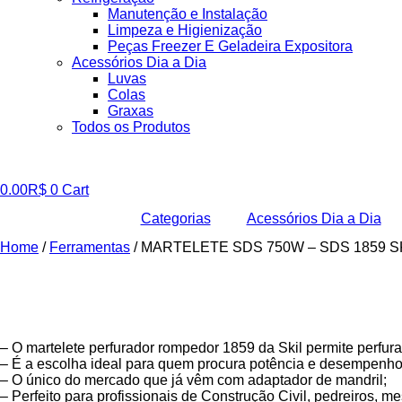
Manutenção e Instalação
Limpeza e Higienização
Peças Freezer E Geladeira Expositora
Acessórios Dia a Dia
Luvas
Colas
Graxas
Todos os Produtos
0.00
R$
0
Cart
Categorias
Acessórios Dia a Dia
Home
/
Ferramentas
/ MARTELETE SDS 750W – SDS 1859 S
– O martelete perfurador rompedor 1859 da Skil permite perfu
– É a escolha ideal para quem procura potência e desempenho p
– O único do mercado que já vêm com adaptador de mandril;
– Perfeito para profissionais de Construção Civil, pedreiros, mes